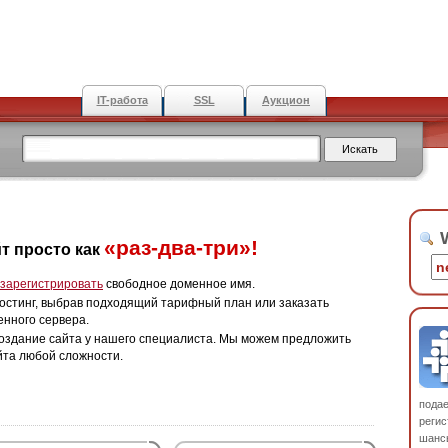
IT-работа
SSL
Аукцион
W
«раз-два-три»!
т просто как
зарегистрировать
свободное доменное имя.
остинг, выбрав подходящий тарифный план или заказать
енного сервера.
оздание сайта у нашего специалиста. Мы можем предложить
йта любой сложности.
пода
регис
шанс