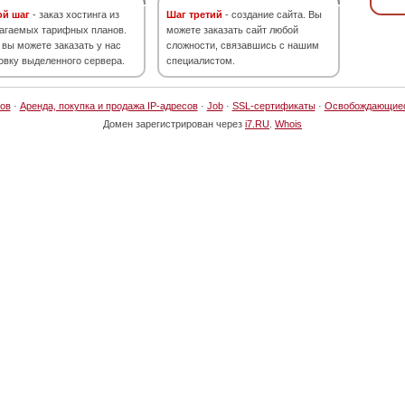
ой шаг
- заказ хостинга из
Шаг третий
- создание сайта. Вы
агаемых тарифных планов.
можете заказать сайт любой
 вы можете заказать у нас
сложности, связавшись с нашим
овку выделенного сервера.
специалистом.
ов
·
Аренда, покупка и продажа IP-адресов
·
Job
·
SSL-сертификаты
·
Освобождающие
Домен зарегистрирован через
i7.RU
.
Whois