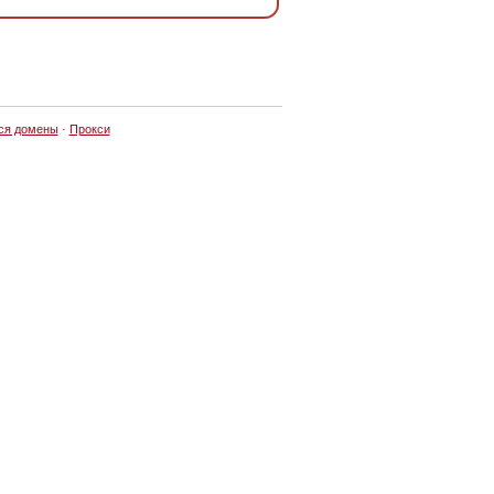
ся домены
·
Прокси